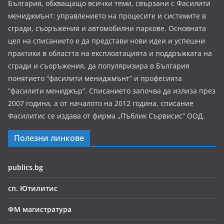
България, обхващащо всички теми, свързани с Фасилити
мениджмънт: управлението на процесите и системите в
сгради, съоръжения и автомобилни паркове. Основната
цел на списанието е да представи нови идеи и успешни
практики в областта на експлоатацията и поддръжката на
сгради и съоръжения, да популяризира в България
понятието “фасилити мениджмънт” и професията
“фасилити мениджър”. Списанието започва да излиза през
2007 година, а от началото на 2012 година, списание
Фасилитис се издава от фирма „Пъблик Сървисис“ ООД.
Полезни линкове
publics.bg
сп. Ютилитис
ФМ магистратура