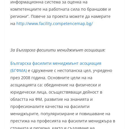
информационна система за оценка на
компетенциите на работната сила по браншове и
региони“. Повече за проекта можете да намерите
на
http://www.facility.competencemap.bg/
За Българска фасилити мениджмънт асоциация:
Българска фасилити мениджмънт асоциация
(БГФМА)
е сдружение с нестопанска цел, учредено
през 2008 година. Основните цели на на
асоциацията са: обединение на физически и
юридически лица, осъществяващи дейност в
областта на ФМ, развитие на знанията и
професионалите качества на фасилити
мениджърите, популяризиране и повишаване на
престижа на професията на фасилити мениджъра в
страната и региона, както и създаване на