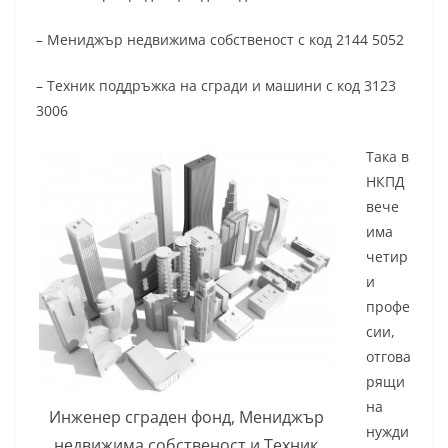
– Мениджър недвижима собственост с код 2144 5052
– Техник поддръжка на сгради и машини с код 3123
3006
Така в
НКПД
вече
има
четир
и
профе
сии,
отгова
рящи
на
Инженер сграден фонд, Мениджър
нужди
недвижима собственост и Техник