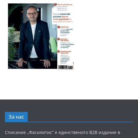
За нас
Списание „Фасилитис” е единственото B2B издание в