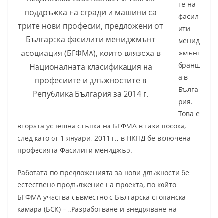
те на
поддръжка на сгради и машини са
фасил
трите нови професии, предложени от
ити
Българска фасилити мениджмънт
менид
асоциация (БГФМА), които влязоха в
жмънт
бранш
Националната класификация на
а в
професиите и длъжностите в
Бълга
Република България за 2014 г.
рия.
Това е
втората успешна стъпка на БГФМА в тази посока,
след като от 1 януари, 2011 г., в НКПД бе включена
професията Фасилити мениджър.
Работата по предложенията за нови длъжности бе
естествено продължение на проекта, по който
БГФМА участва съвместно с Българска стопанска
камара (БСК) – „Разработване и внедряване на