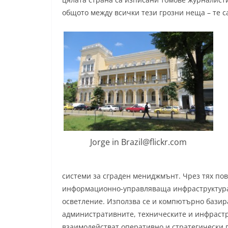
общото между всички тези грозни неща – те 
Jorge in Brazil@flickr.com
системи за сграден мениджмънт. Чрез тях пов
информационно-управляваща инфраструктура 
осветление. Използва се и компютърно базира
административните, техническите и инфраст
взаимодействат оперативно и стратегически п