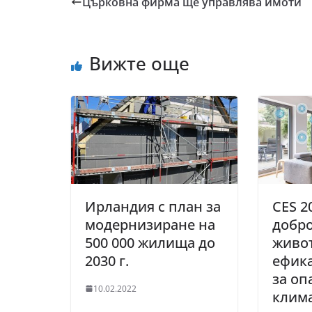
Църковна фирма ще управлява имоти
Вижте още
Ирландия с план за
CES 2
модернизиране на
добро
500 000 жилища до
живот
2030 г.
ефик
за оп
10.02.2022
клим