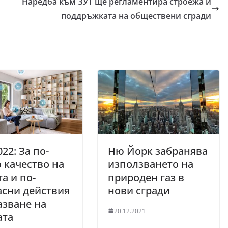
Наредба към ЗУТ ще регламентира строежа и
поддръжката на обществени сгради
022: За по-
Ню Йорк забранява
 качество на
използването на
а и по-
природен газ в
асни действия
нови сгради
азване на
20.12.2021
ата