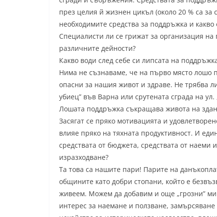
през целия й жизнен цикъл (около 20 % са за 
необходимите средства за поддръжка и какво 
Специалисти ли се грижат за организация на 
различните дейности?
Какво води след себе си липсата на поддръжк
Нима не съзнаваме, че на първо място лошо 
опасни за нашия живот и здраве. Не трябва л
убиец” във Варна или срутената сграда на ул.
Лошата поддръжка съкращава живота на здани
Засягат се пряко мотивацията и удовлетворено
влияе пряко на тяхната продуктивност. И еди
средствата от бюджета, средствата от наеми 
изразходване?
Та това са нашите пари! Парите на данъкопл
общините като добри стопани, който е безвъз
живеем. Можем да добавим и още „грозни” ми
интерес за наемане и ползване, замърсяване 