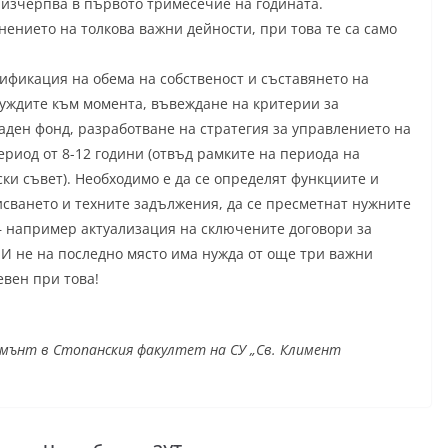
 изчерпва в първото тримесечие на годината.
ението на толкова важни дейности, при това те са само
ификация на обема на собственост и съставянето на
нуждите към момента, въвеждане на критерии за
аден фонд, разработване на стратегия за управлението на
ериод от 8-12 години (отвъд рамките на периода на
и съвет). Необходимо е да се определят функциите и
нисването и техните задължения, да се пресметнат нужните
 – например актуализация на сключените договори за
 И не на последно място има нужда от още три важни
евен при това!
ънт в Стопанския факултет на СУ „Св. Климент