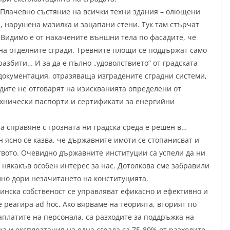
 Плачевно състяние на всички техни здания – олющени
, нарушена мазилка и зацапани стени. Тук там стърчат
. Видимо е от накачените външни тела по фасадите, че
на отделните сгради. Тревните площи се поддържат само
азбити… И за да е пълно „удоволствието” от градската
 документация, отразяваща изградените сградни системи,
дите не отговарят на изискванията определени от
ехнически паспорти и сертификати за енергийни
а справяне с грозната ни градска среда е решен в…
он ясно се казва, че държавните имоти се стопанисват и
твото. Очевидно държавните институции са успели да ни
т някакъв особен интерес за нас. Дотолкова сме забравили
лно дори незачитането на конституцията.
инска собственост се управляват ефикасно и ефективно и
 реагира ad hoc. Ако вярваме на теорията, вторият по
заплатите на персонала, са разходите за поддръжка на
а и експлоатация на една сграда са 75-80% от разходите