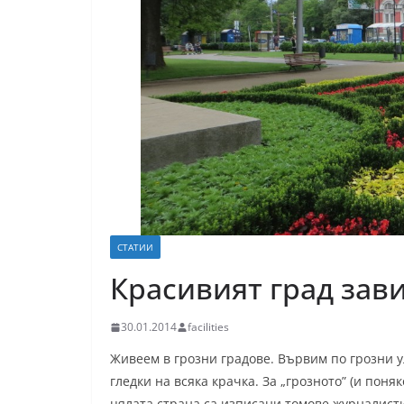
СТАТИИ
Красивият град зави
30.01.2014
facilities
Живеем в грозни градове. Вървим по грозни у
гледки на всяка крачка. За „грозното” (и пон
цялата страна са изписани томове журналист