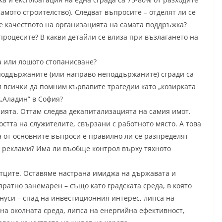
самото строителство). Следват въпросите – отделят ли се
е качеството на организацията на самата поддръжка?
процесите? В какви детайли се влиза при възлагането на
а или лошото стопанисване?
поддържаните (или направо неподдържаните) сгради са
и всички да помним кървавите трагедии като „козирката
 „Аладин” в София?
ята. Оттам следва декапитализацията на самия имот.
стта на служителите, свързани с работното място. А това
н от основните въпроси е правилно ли се разпределят
и реклами? Има ли въобще контрол върху тяхното
атците. Оставяме настрана имиджа на държавата и
вратно занемарен – също като градската среда, в която
нуси – спад на инвестиционния интерес, липса на
на околната среда, липса на енергийна ефективност,