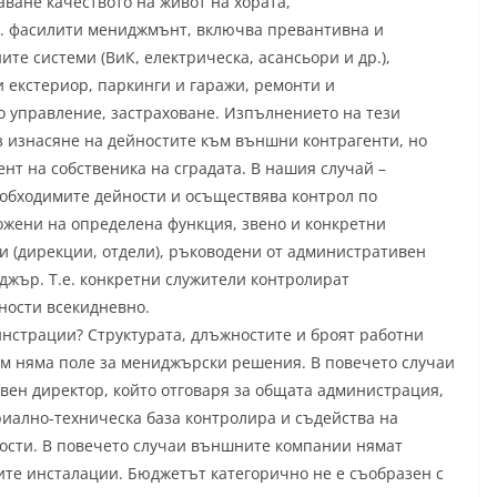
аване качеството на живот на хората,
р. фасилити мениджмънт, включва превантивна и
те системи (ВиК, електрическа, асансьори и др.),
 екстериор, паркинги и гаражи, ремонти и
 управление, застраховане. Изпълнението на тези
з изнасяне на дейностите към външни контрагенти, но
нт на собственика на сградата. В нашия случай –
еобходимите дейности и осъществява контрол по
ожени на определена функция, звено и конкретни
ри (дирекции, отдели), ръководени от административен
жър. Т.е. конкретни служители контролират
ности всекидневно.
инстрации? Структурата, длъжностите и броят работни
там няма поле за мениджърски решения. В повечето случаи
вен директор, който отговаря за общата администрация,
риално-техническа база контролира и съдейства на
ости. В повечето случаи външните компании нямат
ите инсталации. Бюджетът категорично не е съобразен с