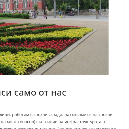
си само от нас
лици, работим в грозни сгради, натъкваме се на грозни
якога много опасно) състояние на инфраструктурата в
ически и експертни мнения. Защото всички знаем какво е