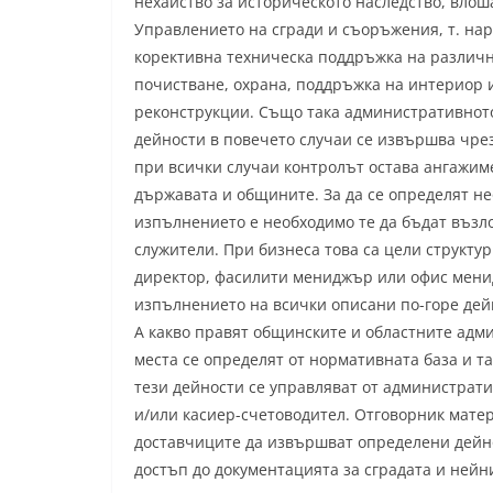
нехайство за историческото наследство, влош
Управлението на сгради и съоръжения, т. на
корективна техническа поддръжка на различни
почистване, охрана, поддръжка на интериор и
реконструкции. Също така административното
дейности в повечето случаи се извършва чре
при всички случаи контролът остава ангажиме
държавата и общините. За да се определят н
изпълнението е необходимо те да бъдат възл
служители. При бизнеса това са цели структу
директор, фасилити мениджър или офис менид
изпълнението на всички описани по-горе дей
А какво правят общинските и областните адм
места се определят от нормативната база и 
тези дейности се управляват от администрати
и/или касиер-счетоводител. Отговорник мате
доставчиците да извършват определени дейн
достъп до документацията за сградата и нейн