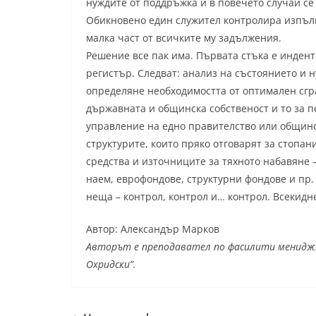
нуждите от поддръжка и в повечето случаи се
Обикновено един служител контролира изпълн
малка част от всичките му задължения.
Решение все пак има. Първата стъка е индент
регистър. Следват: анализ на състоянието и 
определяне необходимостта от оптимален сгр
държавната и общинска собственост и то за п
управление на едно правителство или общинск
структурите, които пряко отговарят за стопа
средства и източниците за тяхното набавяне
наем, еврофондове, структурни фондове и пр.
неща – контрол, контрол и… контрол. Всекидн
Автор: Александър Марков
Авторът е преподавател по фасилити мениджм
Охридски”.