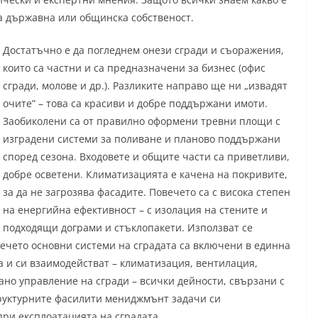
са държавна или общинска собственост.
Достатъчно е да погледнем онези сгради и съоражения,
които са частни и са предназначени за бизнес (офис
сгради, молове и др.). Разликите направо ще ни „извадят
очите” – това са красиви и добре поддържани имоти.
Заобиколени са от правилно оформени тревни площи с
изградени системи за поливане и планово поддържани
според сезона. Входовете и общите части са приветливи,
добре осветени. Климатизацията е качена на покривите,
за да не загрозява фасадите. Повечето са с висока степен
на енергийна ефективност – с изолация на стените и
подходящи дограми и стъклопакети. Използват се
ечето основни системи на сградата са включени в единна
и си взаимодействат – климатизация, вентилация,
но управление на сгради – всички дейности, свързани с
руктурните фасилити мениджмънт задачи си
ри експлоатацията на сградата.