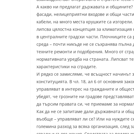
А какво ни предлагат държавата и общините?
фасади, нелицеприятни входове и общи части
кабели, на много места крушките са изгорели
липсва цялостна концепция за климатизация 
в централните градски части. Плочниците са р
среда – почти никъде не се съхранява пълна
техните ремонти и подобрения. Много от сгра
нормативната уредба на страната. Липсват т
характеристики на сградите.
И рядко се замисляме, че всъщност начинът з
конституцията. В чл. 18, ал 6 от основния зак
управляват в интерес на гражданите и общес
убедят, че грозните ни градове представлява
да търсим правата си, че приемаме за норма
Как да не се запитаме дали държавната и общ
въобще – управляват ли се? Или на нуждите се
големина разход за всяка организация, след 
сгради и съоръжения. Средствата за поддръжк