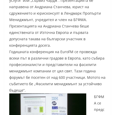
услуги“ или „сървиз чардж“. Презентацията бе
направена от Андриана Станчева, юрист на
сдружението и юрисконсулт в Лендмарк Пропърти
Мениджмънт, учредител и член на БГФМА.
Презентацията на Андриана Станчева беше
единствената от Източна Европа и първата
допусната такава на български участник в
конференцията досега.
Годишната конференция на EuroFM се провежда
всеки път в различни градове в Европа, като събира
професионалисти и представители на фасилити
мениджмънт компании от цял свят. Тази година
форумът бе посетен от над 600 участници. Мотото на
събитието бе „Фасилити мениджмънт за устойчиво
бъдеще“.
БГФМ
А се
предс