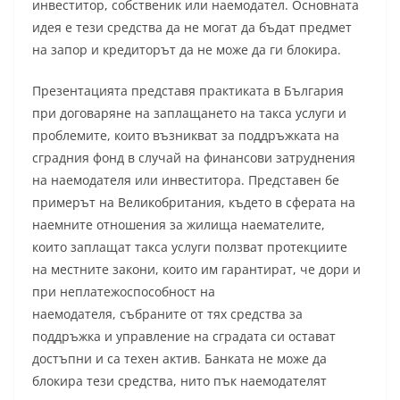
инвеститор, собственик или наемодател. Основната
идея е тези средства да не могат да бъдат предмет
на запор и кредиторът да не може да ги блокира.
Презентацията представя практиката в България
при договаряне на заплащането на такса услуги и
проблемите, които възникват за поддръжката на
сградния фонд в случай на финансови затруднения
на наемодателя или инвеститора. Представен бе
примерът на Великобритания, където в сферата на
наемните отношения за жилища наемателите,
които заплащат такса услуги ползват протекциите
на местните закони, които им гарантират, че дори и
при неплатежоспособност на
наемодателя, събраните от тях средства за
поддръжка и управление на сградата си остават
достъпни и са техен актив. Банката не може да
блокира тези средства, нито пък наемодателят