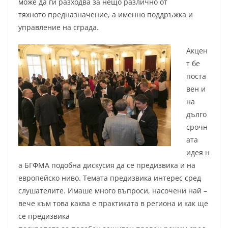
може да ги разходва за нещо различно от
тяхното предназначение, а именно поддръжка и
управление на сграда.
Акцен
т бе
поста
вен и
на
дълго
срочн
ата
идея н
а БГФМА подобна дискусия да се предизвика и на
европейско ниво. Темата предизвика интерес сред
слушателите. Имаше много въпроси, насочени най –
вече към това каква е практиката в региона и как ще
се предизвика