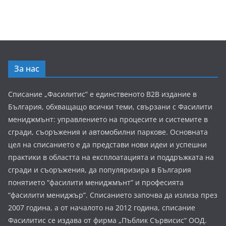
За нас
Списание „Фасилитис” е единственото B2B издание в
България, обхващащо всички теми, свързани с Фасилити
мениджмънт: управлението на процесите и системите в
сгради, съоръжения и автомобилни паркове. Основната
цел на списанието е да представи нови идеи и успешни
практики в областта на експлоатацията и поддръжката на
сгради и съоръжения, да популяризира в България
понятието “фасилити мениджмънт” и професията
“фасилити мениджър”. Списанието започва да излиза през
2007 година, а от началото на 2012 година, списание
Фасилитис се издава от фирма „Пъблик Сървисис“ ООД.