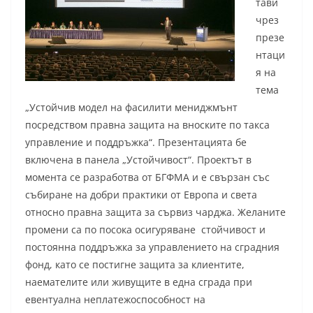
тави
чрез
презе
нтаци
я на
тема
„Устойчив модел на фасилити мениджмънт
посредством правна защита на вноските по такса
управление и поддръжка“. Презентацията бе
включена в панела „Устойчивост“. Проектът в
момента се разработва от БГФМА и е свързан със
събиране на добри практики от Европа и света
относно правна защита за сървиз чарджа. Желаните
промени са по посока осигуряване стойчивост и
постоянна поддръжка за управлението на сградния
фонд, като се постигне защита за клиентите,
наемателите или живущите в една сграда при
евентуална неплатежоспособност на