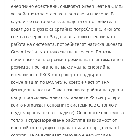
енергийно ефективни, символът Green Leaf на QMX3
устройството за стаен контрол свети в зелено. В
случай че настройките, зададени от потребителя
водят до ненужно енергийно потребление, иконата
светва в червено. За да възстанови ефективната
работа на системата, потребителят натиска иконата
Green Leaf и тя отново светва в зелено. По този
начин всички настройки преминават в автоматичен
режим за постигане на максимална енергийна
ефективност. PXC3 контролерът поддържа
комуникация по BACnet/IP, което е част от TRA
функционалността. Това позволява работа на едно и
също протоколно ниво с останалите PX контролери,
които изграждат основните системи (ОВК, топло и
студозахранване на сградите). Основните системи за
топло и студозахранване работят в зависимост от
енергийните нужди в сградата или т.нар. „demand
control”. Те се включват само ако е необходима