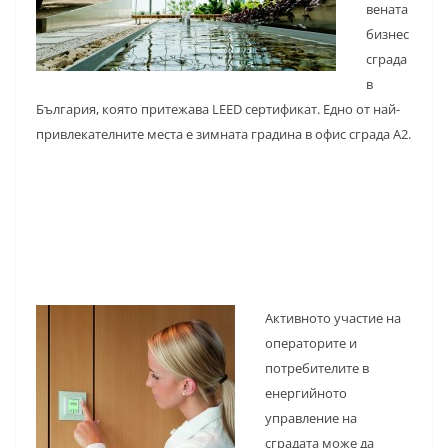
вената
бизнес
сграда
в
България, която притежава LEED сертификат. Едно от най-
привлекателните места е зимната градина в офис сграда А2.
Активното участие на
операторите и
потребителите в
енергийното
управление на
сградата може да