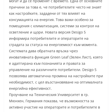
могат и да се променят с времето. Една от основните
причини за това е, че потребителите често не знаят
как настройките, зададени от тях влияят на
консумацията на енергия. Това важи особено за
помещения с климатизация, системи за контрол на
осветление и щори. Новата версия Desigo 5
информира потребителите и операторите на
сградата за статуса на енергоемкост към момента.
Системата дава обратната връзка чрез
иновативната функция Green Leaf (Зелен Лист), която
е адаптирана към познанията и правата за
управление на различните потребители. Desigо 5
позволява автоматична промяна на настройките при
необходимост, с цел възстановяване на оптималната
енергийна ефективност.
Проучване на Техническия Университет в гр.
Мюнхен, Германия показва, че възможността за
активно участие на операторите и потребителите в