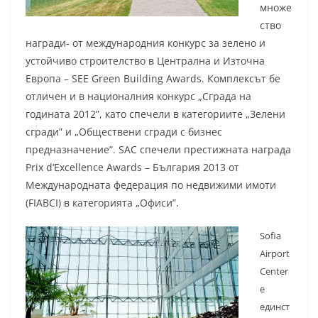
множе
ство
награди- от международния конкурс за зелено и
устойчиво строителство в Централна и Източна
Европа – SEE Green Building Awards. Комплексът бе
отличен и в националния конкурс „Сграда на
годината 2012”, като спечели в категориите „Зелени
сгради” и „Обществени сгради с бизнес
предназначение”. SAC спечели престижната награда
Prix d’Excellence Awards – България 2013 от
Международната федерация по недвижими имоти
(FIABCI) в категорията „Офиси”.
Sofia
Airport
Center
е
единст