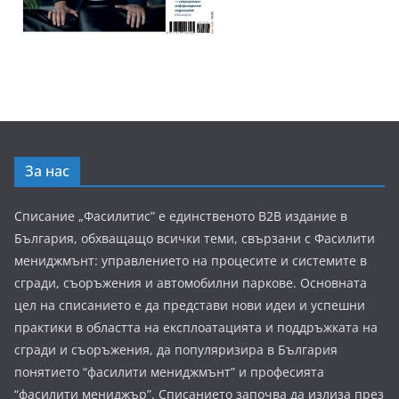
За нас
Списание „Фасилитис” е единственото B2B издание в
България, обхващащо всички теми, свързани с Фасилити
мениджмънт: управлението на процесите и системите в
сгради, съоръжения и автомобилни паркове. Основната
цел на списанието е да представи нови идеи и успешни
практики в областта на експлоатацията и поддръжката на
сгради и съоръжения, да популяризира в България
понятието “фасилити мениджмънт” и професията
“фасилити мениджър”. Списанието започва да излиза през