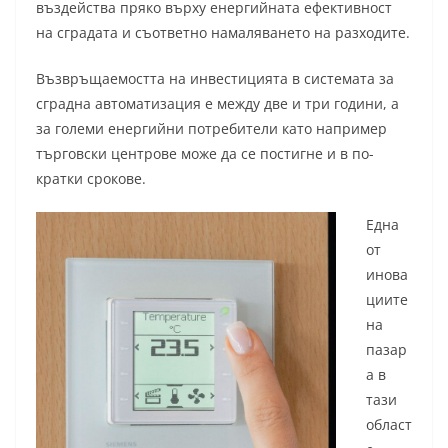
въздейства пряко върху енергийната ефективност
на сградата и съответно намаляването на разходите.
Възвръщаемостта на инвестицията в системата за
сградна автоматизация е между две и три години, а
за големи енергийни потребители като например
търговски центрове може да се постигне и в по-
кратки срокове.
Една
от
инова
циите
на
пазар
а в
тази
област