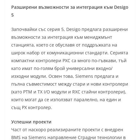
Разширени възможности за интеграция към Desigo
5
Започвайки със серия 5, Desigo предлага разширени
възможности за интеграция към мениджмънт
станцията, което се обуславя от поддръжката на
широк набор от комуникационни стандарти. Серията
компактни контролери PXC са много по-гъвкави, тъй
като имат по-голям брой универсални входно/
изходни модули. Освен това, Siemens предлага и
пълна съвместимост между стари и нови контролери
(като PTM и TX I/O модули и RXC стайни контролери),
които могат да се използват паралелно, на един и
същ PX контролер.
Успешни проекти
Част от наскоро реализираните проекти с внедрен
BMS на Siemens направление Сградни технологии в