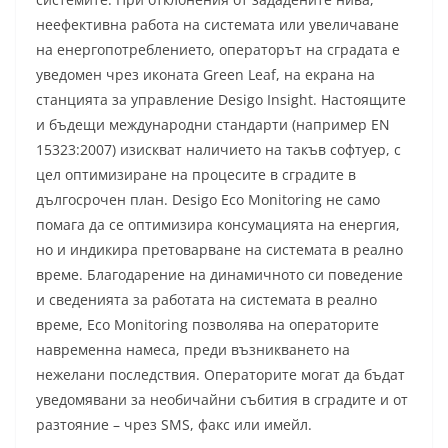
неефективна работа на системата или увеличаване
на енергопотреблението, операторът на сградата е
уведомен чрез иконата Green Leaf, на екрана на
станцията за управление Desigo Insight. Настоящите
и бъдещи международни стандарти (например EN
15323:2007) изискват наличието на такъв софтуер, с
цел оптимизиране на процесите в сградите в
дългосрочен план. Desigo Eco Monitoring не само
помага да се оптимизира консумацията на енергия,
но и индикира претоварване на системата в реално
време. Благодарение на динамичното си поведение
и сведенията за работата на системата в реално
време, Eco Monitoring позволява на операторите
навременна намеса, преди възникването на
нежелани последствия. Операторите могат да бъдат
уведомявани за необичайни събития в сградите и от
разтояние – чрез SMS, факс или имейл.