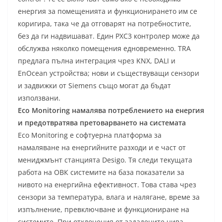
енергия за помещенията и функционирането им се
коригира, така че да отговарят на потребностите,
без да ги надвишават. Един PXC3 контролер може да
обслужва няколко помещения едновременно. TRA
предлага пълна интеграция чрез KNX, DALI и
EnOcean устройства; нови и съществуващи сензори
и задвижки от Siemens също могат да бъдат
използвани.
Eco Monitoring намалява потреблението на енергия
и предотвратява претоварването на системата
Eco Monitoring е софтуерна платформа за
намаляване на енергийните разходи и е част от
мениджмънт станцията Desigo. Тя следи текущата
работа на ОВК системите на база показатели за
нивото на енергийна ефективност. Това става чрез
сензори за температура, влага и налягане, време за
изпълнение, превключване и функциониране на
системите. При отклонения от зададените нива,