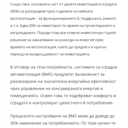
Също така, основната част от цялата инвестиция в сградата
(80%) се разпределя през годините на нейната
експлоатация – за функционирането й, поддръжка, ремонт
и т.н. Едва 20% се известират по време на проектирането и
изграждането. Поради това все повече инвеститори търсят
решение за намаляване на разхода на енергия през
времето на експлоатация, което да предлага и кратък
период на възвръщаемост на инвестицията.
В отговор на тези потребности, системите за сградна
автоматизация (BMS) предлагат възможност за
реализиране на значителна енергийна ефективност
чрез управление на консумираната енергия в
помещенията. Освен това те подобряват комфорта в
сградата и контролират цялостното й потребление.
Прецизното настройване на BMS може да доведе до
30% намаление на потреблението. По този начин тя