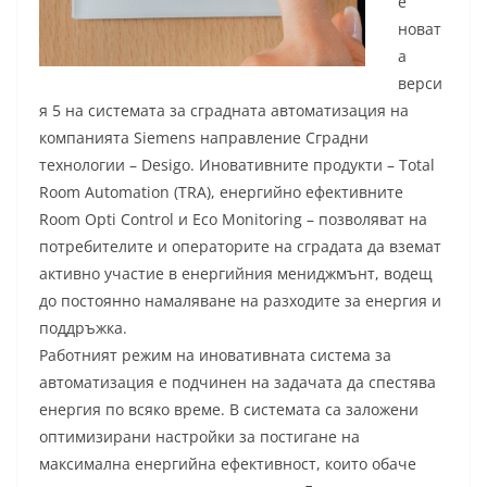
е
новат
а
верси
я 5 на системата за сградната автоматизация на
компанията Siemens направление Сградни
технологии – Desigо. Иновативните продукти – Total
Room Automation (TRA), енергийно ефективните
Room Opti Control и Eco Monitoring – позволяват на
потребителите и операторите на сградата да вземат
активно участие в енергийния мениджмънт, водещ
до постоянно намаляване на разходите за енергия и
поддръжка.
Работният режим на иновативната система за
автоматизация е подчинен на задачата да спестява
енергия по всяко време. В системата са заложени
оптимизирани настройки за постигане на
максимална енергийна ефективност, които обаче