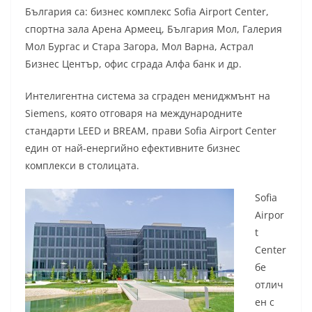
България са: бизнес комплекс Sofia Airport Center,
спортна зала Арена Армеец, България Мол, Галерия
Мол Бургас и Стара Загора, Мол Варна, Астрал
Бизнес Център, офис сграда Алфа банк и др.
Интелигентна система за сграден мениджмънт на
Siemens, която отговаря на международните
стандарти LEED и BREAM, прави Sofia Airport Center
един от най-енергийно ефективните бизнес
комплекси в столицата.
Sofia
Airpor
t
Center
бе
отлич
ен с