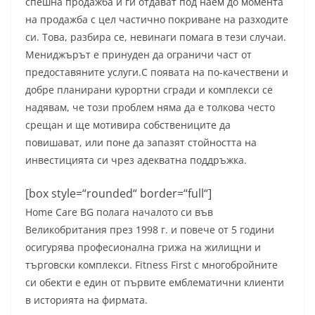
спешна продажба и ги отдават под наем до момента
на продажба с цел частично покриване на разходите
си. Това, разбира се, невинаги помага в тези случаи.
Мениджърът е принуден да ограничи част от
предоставяните услуги.С появата на по-качествени и
добре планирани курортни сгради и комплекси се
надявам, че този проблем няма да е толкова често
срещан и ще мотивира собствениците да
повишават, или поне да запазят стойността на
инвестицията си чрез адекватна поддръжка.
[box style=“rounded“ border=“full“]
Home Care BG полага началото си във
Великобритания през 1998 г. и повече от 5 години
осигурява професионална грижа на жилищни и
търговски комплекси. Fitness First с многобройните
си обекти е един от първите емблематични клиенти
в историята на фирмата.