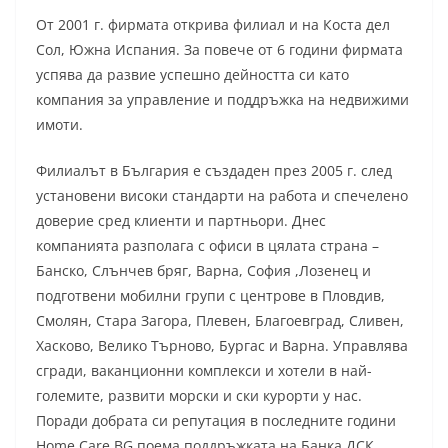
От 2001 г. фирмата открива филиал и на Коста дел
Сол, Южна Испания. За повече от 6 години фирмата
успява да развие успешно дейността си като
компания за управление и поддръжка на недвижими
имоти.
Филиалът в България е създаден през 2005 г. след
установени високи стандарти на работа и спечелено
доверие сред клиенти и партньори. Днес
компанията разполага с офиси в цялата страна –
Банско, Слънчев бряг, Варна, София ,Лозенец и
подготвени мобилни групи с центрове в Пловдив,
Смолян, Стара Загора, Плевен, Благоевград, Сливен,
Хасково, Велико Търново, Бургас и Варна. Управлява
сгради, ваканционни комплекси и хотели в най-
големите, развити морски и ски курорти у нас.
Поради добрата си репутация в последните години
Home Care BG поема поддръжката на Банка ДСК,