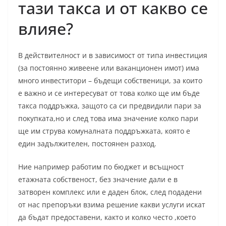
тази такса и от какво се
влияе?
В действителност и в зависимост от типа инвестиция
(за постоянно живеене или ваканционен имот) има
много инвеститори – бъдещи собственици, за които
е важно и се интересуват от това колко ще им бъде
такса поддръжка, защото са си предвидили пари за
покупката,но и след това има значение колко пари
ще им струва комуналната поддръжката, която е
един задължителен, постоянен разход.
Ние например работим по бюджет и всъщност
етажната собственост, без значение дали е в
затворен комплекс или е даден блок, след подадени
от нас препоръки взима решение какви услуги искат
да бъдат предоставени, както и колко често ,което