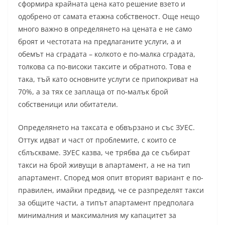
сформира крайната цена като решение взето и
одобрено от самата етажна собственост. Още нещо
много важно в определянето на цената е не само
броят и честотата на предлаганите услуги, а и
обемът на сградата – колкото е по-малка сградата,
толкова са по-високи таксите и обратното. Това е
така, тъй като основните услуги се припокриват на
70%, а за тях се заплаща от по-малък брой
собственици или обитатели.
Определянето на таксата е обвързано и със ЗУЕС.
Оттук идват и част от проблемите, с които се
сблъскваме. ЗУЕС казва, че трябва да се събират
такси на брой живущи в апартамент, а не на тип
апартамент. Според моя опит вторият вариант е по-
правилен, имайки предвид, че се разпределят такси
за общите части, а типът апартамент предполага
минималния и максималния му капацитет за