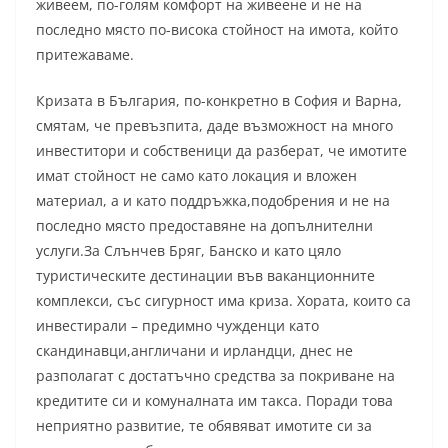
живеем, по-голям комфорт на живеене и не на
последно място по-висока стойност на имота, който
притежаваме.
Кризата в България, по-конкретно в София и Варна,
смятам, че превъзпита, даде възможност на много
инвеститори и собственици да разберат, че имотите
имат стойност не само като локация и вложен
материал, а и като поддръжка,подобрения и не на
последно място предоставяне на допълнителни
услуги.За Слънчев Бряг, Банско и като цяло
туристическите дестинации във ваканционните
комплекси, със сигурност има криза. Хората, които са
инвестирали – предимно чужденци като
скандинавци,англичани и ирландци, днес не
разполагат с достатъчно средства за покриване на
кредитите си и комуналната им такса. Поради това
неприятно развитие, те обявяват имотите си за