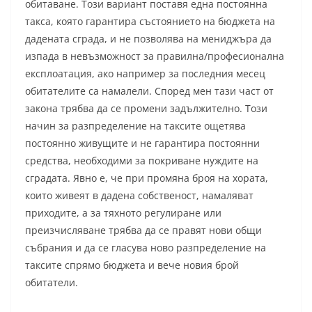
обитаване. Този вариант поставя една постоянна
такса, която гарантира състоянието на бюджета на
дадената сграда, и не позволява на мениджъра да
изпада в невъзможност за правилна/професионална
експлоатация, ако например за последния месец
обитателите са намалели. Според мен тази част от
закона трябва да се промени задължително. Този
начин за разпределение на таксите ощетява
постоянно живущите и не гарантира постоянни
средства, необходими за покриване нуждите на
сградата. Явно е, че при промяна броя на хората,
които живеят в дадена собственост, намаляват
приходите, а за тяхното регулиране или
преизчисляване трябва да се правят нови общи
събрания и да се гласува ново разпределение на
таксите спрямо бюджета и вече новия брой
обитатели.