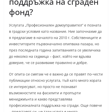
поддръжка на сграден
фонд?
Услугата „Професионален домоуправител“ е позната
в градски условия като название. Ние започнахме да
я предлагаме в началото на 2010 г. Собствениците и
инвеститорите първоначално опипваха пазара, но
през последната година запитванията се увеличиха
до няколко на седмица – факт, който ни вдъхва
доверие, че се развиваме правилно и добре.
От опита си смятам че е важно да се правят по-чести
публикации относно услугата, тъй като много хората
се интересуват, но просто не познават
възможностите на фасилити и пропърти
мениджмънта и какво представлява
професионалната поддръжка на сгради. Още повече
– представят си, че тази услуга е много