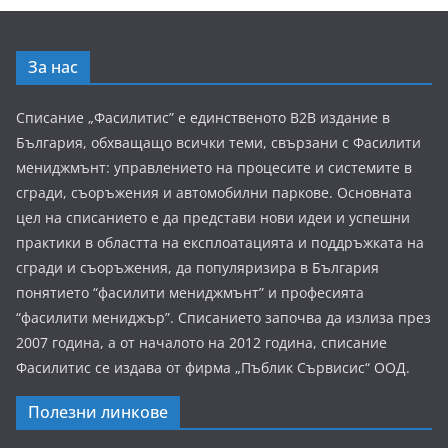
За нас
Списание „Фасилитис” е единственото B2B издание в
България, обхващащо всички теми, свързани с Фасилити
мениджмънт: управлението на процесите и системите в
сгради, съоръжения и автомобилни паркове. Основната
цел на списанието е да представи нови идеи и успешни
практики в областта на експлоатацията и поддръжката на
сгради и съоръжения, да популяризира в България
понятието “фасилити мениджмънт” и професията
“фасилити мениджър”. Списанието започва да излиза през
2007 година, а от началото на 2012 година, списание
Фасилитис се издава от фирма „Пъблик Сървисис“ ООД.
Полезни линкове