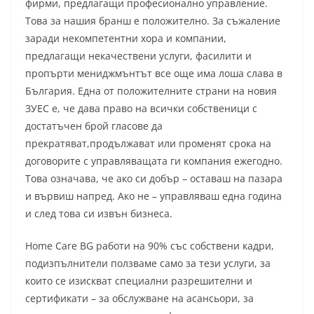
фирми, предлагащи професионално управление.
Това за нашия бранш е положително. За съжаление
заради некомпетентни хора и компании,
предлагащи некачествени услуги, фасилити и
пропърти мениджмънтът все още има лоша слава в
България. Една от положителните страни на новия
ЗУЕС е, че дава право на всички собственици с
достатъчен брой гласове да
прекратяват,продължават или променят срока на
договорите с управляващата ги компания ежегодно.
Това означава, че ако си добър – оставаш на пазара
и вървиш напред. Ако не – управляваш една година
и след това си извън бизнеса.
Home Care BG работи на 90% със собствени кадри,
подизпълнители ползваме само за тези услуги, за
които се изискват специални разрешителни и
сертификати – за обслужване на асансьори, за