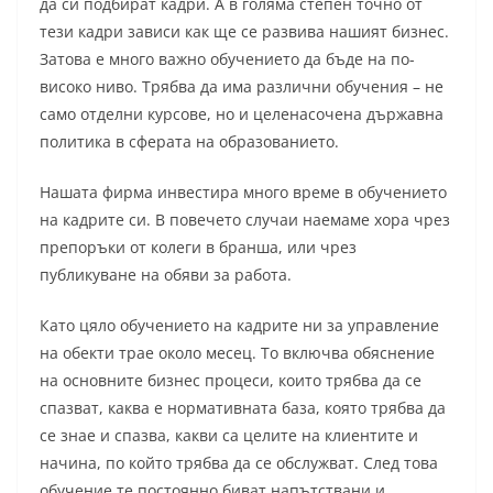
да си подбират кадри. А в голяма степен точно от
тези кадри зависи как ще се развива нашият бизнес.
Затова е много важно обучението да бъде на по-
високо ниво. Трябва да има различни обучения – не
само отделни курсове, но и целенасочена държавна
политика в сферата на образованието.
Нашата фирма инвестира много време в обучението
на кадрите си. В повечето случаи наемаме хора чрез
препоръки от колеги в бранша, или чрез
публикуване на обяви за работа.
Като цяло обучението на кадрите ни за управление
на обекти трае около месец. То включва обяснение
на основните бизнес процеси, които трябва да се
спазват, каква е нормативната база, която трябва да
се знае и спазва, какви са целите на клиентите и
начина, по който трябва да се обслужват. След това
обучение те постоянно биват напътствани и