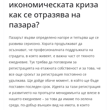
икономическата криза
как се отразява на
пазара?
Пазарът върви определено нагоре и тепърва ще се
развива сериозно. Хората продължават да
осъзнават, че професионалната поддръжката на
сградата, в която живеят, е важна част от тяхното
ежедневие. Тук трябва да поговорим за
регистрацията на етажната собственост и за това, че
все още срокът за регистрация постоянно се
удължава. Ще дойде обаче момент, в който ще бъде
поставен последен срок. Идеята за тази регистрация
и развитието на пропърти мениджмънта ще влезе в
нашето ежедневие – за това да имаме по-зелена
среда, по-добър външен вид на имота, в които