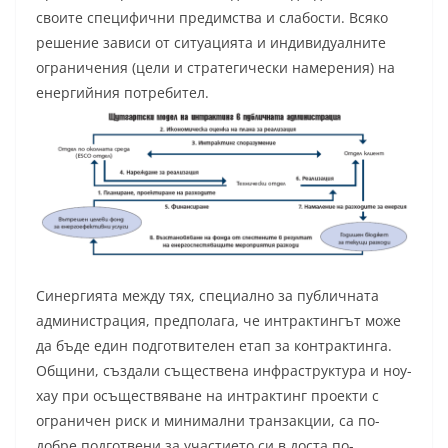
своите специфични предимства и слабости. Всяко
решение зависи от ситуацията и индивидуалните
ограничения (цели и стратегически намерения) на
енергийния потре
бител.
Синергията между тях, специално за публичната
администрация, предполага, че интрактингът може
да бъде един подготвителен етап за контрактинга.
Общини, създали съществена инфраструктура и ноу-
хау при осъществяване на интрактинг проекти с
ограничен риск и минимални транзакции, са по-
добре подготвени за участието си в доста по-