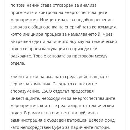
по този начин става отговорен за анализа,
прогнозите и контрола на енергоспестяващите
мероприятия. Инициативата за подобно решение
започва с обща оценка на енергийната консумация,
която инициира процеса за намаляването й. Чрез
вътрешен одит и наличното ноу-хау на техническия
отдел се прави калкулация на приходите и
разходите. Това е основата за преговори между
отдела.
клиент и този на околната среда, действащ като
сервизна компания. След като се постигне
споразумение, ESCO отделът предоставя
инвестициите, необходими за енергоспестяващите
мероприятия, които се реализират от техническия
отдел. В рамките на съответната публична
администрация е създаден вътрешен целеви фонд
като непосредствен буфер за паричните потоци.