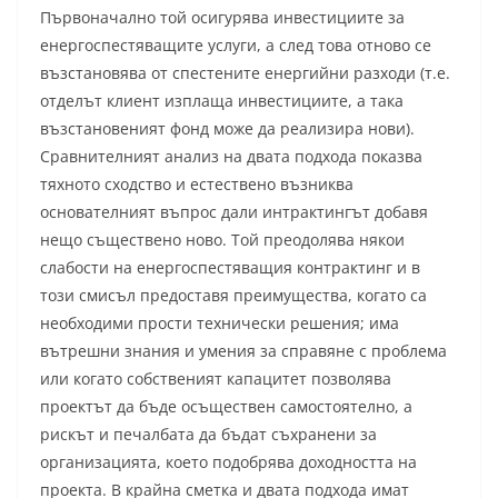
Първоначално той осигурява инвестициите за
енергоспестяващите услуги, а след това отново се
възстановява от спестените енергийни разходи (т.е.
отделът клиент изплаща инвестициите, а така
възстановеният фонд може да реализира нови).
Сравнителният анализ на двата подхода показва
тяхното сходство и естествено възниква
основателният въпрос дали интрактингът добавя
нещо съществено ново. Той преодолява някои
слабости на енергоспестяващия контрактинг и в
този смисъл предоставя преимущества, когато са
необходими прости технически решения; има
вътрешни знания и умения за справяне с проблема
или когато собственият капацитет позволява
проектът да бъде осъществен самостоятелно, а
рискът и печалбата да бъдат съхранени за
организацията, което подобрява доходността на
проекта. В крайна сметка и двата подхода имат