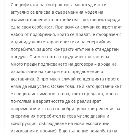
Спецификата на контрактинга много удачно и
актуално се вписва в съвременния модел на
взаимоотношенията потребител – доставчик поради
една своя особеност. При всички случаи конкретният
набор от подобрения, които се правят, е съобразен с
индивидуалните характеристики на енергийния
потребител, защото контрактингът не е стандартен
продукт. Съвместното сътрудничество започва
много преди подписването на договора – в хода на
изработване на конкретното предложение от
доставчика. В противен случай концепцията просто
няма да има успех. Освен това, тъй като доставчикът
е специалист именно в това, което предлага, много
по-голяма е вероятността да се реализират
навременни и с това по-добри цялостни решения за
енергийния потребител (в това число дизайн и
конструкция, съблюдаване на нови екологични
изисквания и прочие). В допълнение печалбата на