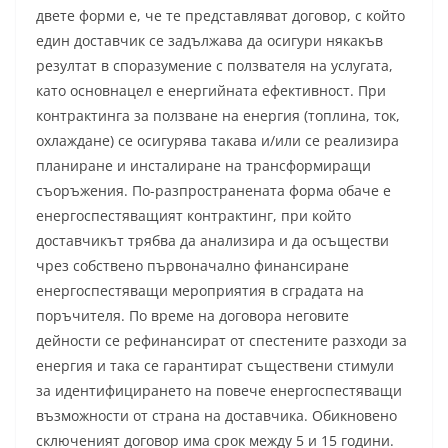
двете форми е, че те представляват договор, с който
един доставчик се задължава да осигури някакъв
резултат в споразумение с ползвателя на услугата,
като основнацел е енергийната ефективност. При
контрактинга за ползване на енергия (топлина, ток,
охлаждане) се осигурява такава и/или се реализира
планиране и инсталиране на трансформиращи
съоръжения. По-разпространената форма обаче е
енергоспестяващият контрактинг, при който
доставчикът трябва да анализира и да осъществи
чрез собствено първоначално финансиране
енергоспестяващи мероприятия в сградата на
поръчителя. По време на договора неговите
дейности се рефинансират от спестените разходи за
енергия и така се гарантират съществени стимули
за идентифицирането на повече енергоспестяващи
възможности от страна на доставчика. Обикновено
сключеният догoвор има срок между 5 и 15 години.