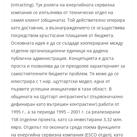
(intracting). Тук ролята на енергийната сервизна
компания се изпълнява от технически отдел на
самия клиент (общината). Той действително оперира
като доставчик, а възнаграждението се осъществява
посредством кръстосани плащания от бюджета.
Основната идея е да се създаде коопериране между
отделни организационни единици на дадена
публична администрация. Концепцията е доста
проста и позволява да се преодолее характерният за
самостоятелните бюджети проблем. Тя може да се
илюстрира с т.нар. щутгартски модел, една от
първите успешни инициативи в тази област. В
общината на Щутгарт интрактингът (първоначално
дефиниран като вътрешен контрактинг) работи от
1995 г., а за периода 1995 – 2001 г. са реализирани
158 отделни проекта, като са инвестирани 3,32 млн.
евро. Отделът по околната среда поема функциите
на енергийна сервизна компания (ESCO отдел), като