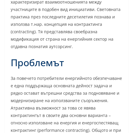
характеризират взаимоотношенията между
участниците в подобен вид инициативи. Световната
практика през последните десетилетия познава и
използва т.нар. концепция на контрактинга
(contracting). Тя представлява своебразна
модификация от страна на енергийния сектор на
отдавна познатия аутсорсинг.
Проблемът
За повечето потребители енергийното обезпечаване
е една поддържаща основната дейност задача и
рядко остават вътрешни средства за подновяване и
модернизиране на използваните съоръжения.
Атрактивна възможност за това се явява
контрактингът в своите два основни варианта –
относно използване на енергия и енергоспестяващ
контрактинг (performance contracting). Общото и при