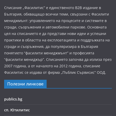
Списание „Фасилитис” е единственото B2B издание в
България, обхващащо всички теми, свързани с Фасилити
мениджмънт: управлението на процесите и системите в
сгради, съоръжения и автомобилни паркове. Основната
цел на списанието е да представи нови идеи и успешни
практики в областта на експлоатацията и поддръжката на
сгради и съоръжения, да популяризира в България
понятието “фасилити мениджмънт” и професията
“фасилити мениджър”. Списанието започва да излиза през
2007 година, а от началото на 2012 година, списание
Фасилитис се издава от фирма „Пъблик Сървисис“ ООД.
Полезни линкове
publics.bg
сп. Ютилитис