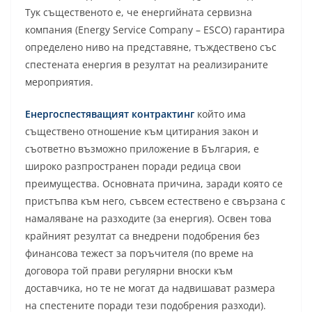
Тук същественото е, че енергийната сервизна
компания (Energy Service Company – ESCO) гарантира
определено ниво на представяне, тъждествено със
спестената енергия в резултат на реализираните
мероприятия.
Енергоспестяващият контрактинг
който има
съществено отношение към цитирания закон и
съответно възможно приложение в България, е
широко разпространен поради редица свои
преимущества. Основната причина, заради която се
пристъпва към него, съвсем естествено е свързана с
намаляване на разходите (за енергия). Освен това
крайният резултат са внедрени подобрения без
финансова тежест за поръчителя (по време на
договора той прави регулярни вноски към
доставчика, но те не могат да надвишават размера
на спестените поради тези подобрения разходи).