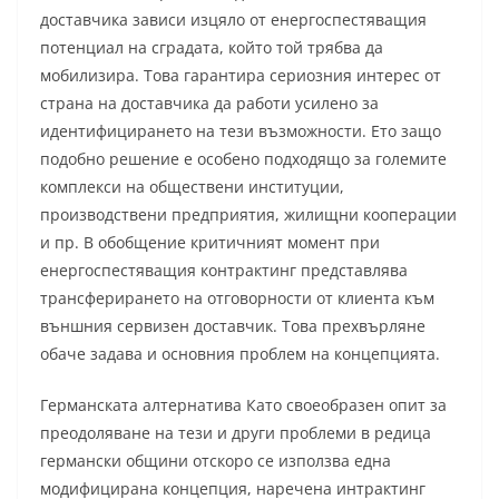
доставчика зависи изцяло от енергоспестяващия
потенциал на сградата, който той трябва да
мобилизира. Това гарантира сериозния интерес от
страна на доставчика да работи усилено за
идентифицирането на тези възможности. Ето защо
подобно решение е особено подходящо за големите
комплекси на обществени институции,
производствени предприятия, жилищни кооперации
и пр. В обобщение критичният момент при
енергоспестяващия контрактинг представлява
трансферирането на отговорности от клиента към
външния сервизен доставчик. Това прехвърляне
обаче задава и основния проблем на концепцията.
Германската алтернатива Като своеобразен опит за
преодоляване на тези и други проблеми в редица
германски общини отскоро се използва една
модифицирана концепция, наречена интрактинг