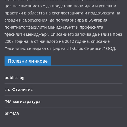
цел на списанието е да представи нови идеи и успешни
практики в областта на експлоатацията и поддръжката на
сгради и съоръжения, да популяризира в България
понятието “фасилити мениджмънт” и професията
“фасилити мениджър”. Списанието започва да излиза през
2007 година, а от началото на 2012 година, списание
Фасилитис се издава от фирма „Пъблик Сървисис“ ООД.
Полезни линкове
publics.bg
сп. Ютилитис
ФМ магистратура
БГФМА