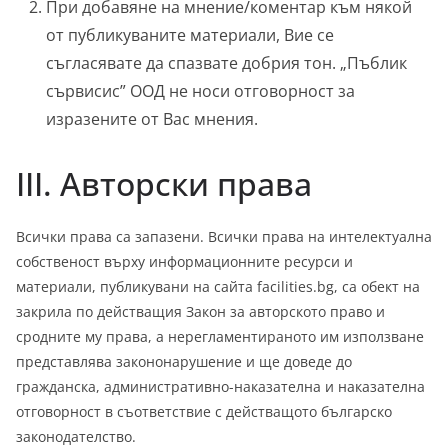
При добавяне на мнение/коментар към някой
от публикуваните материали, Вие се
съгласявате да спазвате добрия тон. „Пъблик
сървисис” ООД не носи отговорност за
изразените от Вас мнения.
III. Авторски права
Всички права са запазени. Всички права на интелектуална
собственост върху информационните ресурси и
материали, публикувани на сайта facilities.bg, са обект на
закрила по действащия Закон за авторското право и
сродните му права, а нерегламентираното им използване
представлява закононарушение и ще доведе до
гражданска, административно-наказателна и наказателна
отговорност в съответствие с действащото българско
законодателство.