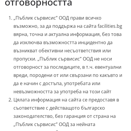
отговорността
„Пъблик сървисис” ООД прави всичко
възможно, за да поддържа на сайта facilities.bg
вярна, точна и актуална информация, без това
да изключва възможността инцидентно да
възникват обективни несъответствия или
пропуски. „Пъблик сървисис” ООД не носи
отговорност за последиците, в т.ч. евентуални
вреди, породени от или свързани по какъвто и
да е начин с достъпа, употребата или
невъзможността за употреба на този сайт
Цялата информация на сайта се предоставя в
съответствие с действащото българско
законодателство, без гаранция от страна на
„Пъблик сървисис” ООД за нейната