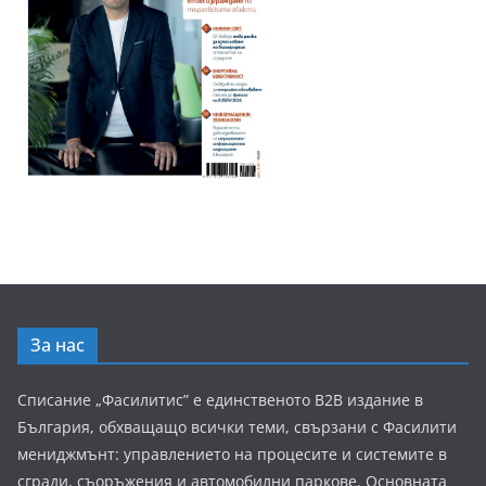
За нас
Списание „Фасилитис” е единственото B2B издание в
България, обхващащо всички теми, свързани с Фасилити
мениджмънт: управлението на процесите и системите в
сгради, съоръжения и автомобилни паркове. Основната